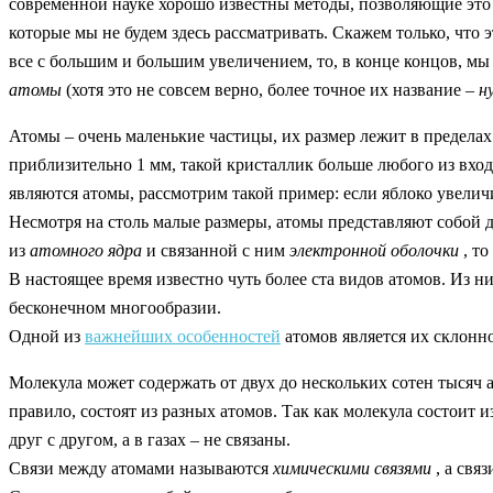
современной науке хорошо известны методы, позволяющие это 
которые мы не будем здесь рассматривать. Скажем только, что
все с большим и большим увеличением, то, в конце концов, м
атомы
(хотя это не совсем верно, более точное их название –
н
Атомы – очень маленькие частицы, их размер лежит в пределах о
приблизительно 1 мм, такой кристаллик больше любого из вход
являются атомы, рассмотрим такой пример: если яблоко увеличи
Несмотря на столь малые размеры, атомы представляют собой д
из
атомного ядра
и связанной с ним
электронной оболочки
, т
В настоящее время известно чуть более ста видов атомов. Из 
бесконечном многообразии.
Одной из
важнейших особенностей
атомов является их склонно
Молекула может содержать от двух до нескольких сотен тысяч а
правило, состоят из разных атомов. Так как молекула состоит 
друг с другом, а в газах – не связаны.
Связи между атомами называются
химическими связями
, а свя