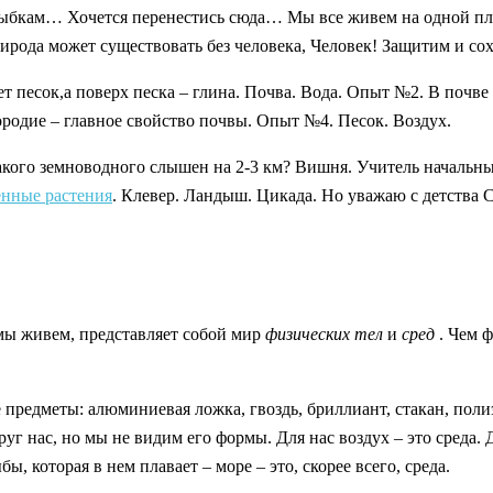
бкам… Хочется перенестись сюда… Мы все живем на одной плане
а может существовать без человека, Человек! Защитим и сох
ет песок,а поверх песка – глина. Почва. Вода. Опыт №2. В почв
родие – главное свойство почвы. Опыт №4. Песок. Воздух.
какого земноводного слышен на 2-3 км? Вишня. Учитель начал
енные растения
. Клевер. Ландыш. Цикада. Но уважаю с детства 
 мы живем, представляет собой мир
физических тел
и
сред
. Чем 
редметы: алюминиевая ложка, гвоздь, бриллиант, стакан, полиэ
уг нас, но мы не видим его формы. Для нас воздух – это среда. 
ы, которая в нем плавает – море – это, скорее всего, среда.