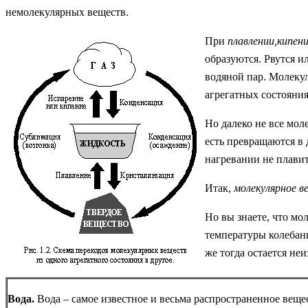
немолекулярных веществ.
При
плавлении,кипен
образуются. Рвутся и
водяной пар. Молекул
агрегатных состояния
Но далеко не все мол
есть превращаются в 
нагревании не плавит
Итак,
молекулярное в
Но вы знаете, что мо
температуры колебан
же тогда остается не
Вода.
Вода – самое известное и весьма распространенное вещес