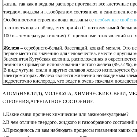
жизнь, так как в водном растворе протекают все клеточные пр
твердом, жидком и газообразном состояниях, и единственное ве
Особенностями строения воды вызваны ее
необычные свойств
плотность воды наблюдается при 4 o С, поэтому зимой большие
100 o – температура кипения). С причинами этих явлений и с 
Железо
– серебристо-белый, блестящий, ковкий металл. Это н
первое место по значению для человечества. вместе с другим 
Знаменитая Кутубская колонна, расположенная в окрестностях Де
немногих примеров использования чистого железа (99,72 %); в
В виде чугуна, стали и других сплавов железо используется б
электромоторах. Железо является жизненно необходимым элемен
недостаточно кислорода, что ведет к очень тяжелым последств
АТОМ (НУКЛИД), МОЛЕКУЛА, ХИМИЧЕСКИЕ СВЯЗИ, 
СТРОЕНИЯ,АГРЕГАТНОЕ СОСТОЯНИЕ.
1.Какие связи прочнее: химические или межмолекулярные?
2.В чем отличие твердого, жидкого и газообразного состояний 
3.Приходилось ли вам наблюдать процессы плавления каких-ли