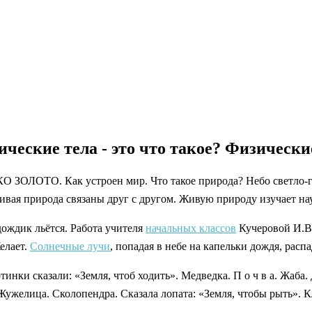
ческие тела - это что такое? Физически
ЛОТО. Как устроен мир. Что такое природа? Небо светло-голу
вая природа связаны друг с другом. Живую природу изучает нау
дождик льётся. Работа учителя
начальных классов
Кучеровой И.В.
елает.
Солнечные лучи
, попадая в небе на капельки дождя, рас
тинки сказали: «Земля, чтоб ходить». Медведка. П о ч в а. Жаба
 Жужелица. Сколопендра. Сказала лопата: «Земля, чтобы рыть». 