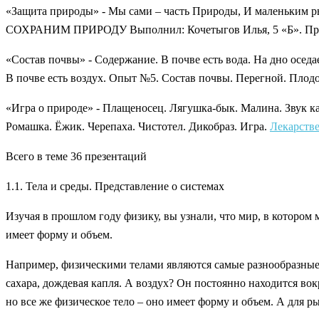
«Защита природы» - Мы сами – часть Природы, И маленьким ры
СОХРАНИМ ПРИРОДУ Выполнил: Кочетыгов Илья, 5 «Б». Природ
«Состав почвы» - Содержание. В почве есть вода. На дно оседа
В почве есть воздух. Опыт №5. Состав почвы. Перегной. Плодо
«Игра о природе» - Плащеносец. Лягушка-бык. Малина. Звук 
Ромашка. Ёжик. Черепаха. Чистотел. Дикобраз. Игра.
Лекарств
Всего в теме 36 презентаций
1.1. Тела и среды. Представление о системах
Изучая в прошлом году физику, вы узнали, что мир, в котором
имеет форму и объем.
Например, физическими телами являются самые разнообразные п
сахара, дождевая капля. А воздух? Он постоянно находится вокр
но все же физическое тело – оно имеет форму и объем. А для рыб