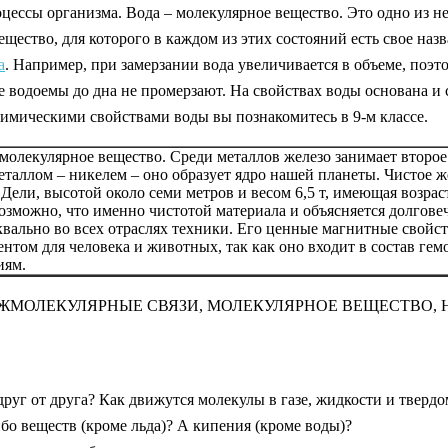
оцессы организма. Вода – молекулярное вещество. Это одно из н
щество, для которого в каждом из этих состояний есть свое назв
а
. Например, при замерзании вода увеличивается в объеме, поэто
 водоемы до дна не промерзают. На свойствах воды основана и с
химическими свойствами воды вы познакомитесь в 9-м классе.
емолекулярное вещество. Среди металлов железо занимает второ
металлом – никелем – оно образует ядро нашей планеты. Чистое 
ли, высотой около семи метров и весом 6,5 т, имеющая возраст п
озможно, что именно чистотой материала и объясняется долгове
уквально во всех отраслях техники. Его ценные магнитные свойс
том для человека и животных, так как оно входит в состав гем
иям.
МЕЖМОЛЕКУЛЯРНЫЕ СВЯЗИ, МОЛЕКУЛЯРНОЕ ВЕЩЕСТВО,
друг от друга? Как движутся молекулы в газе, жидкости и твердо
бо веществ (кроме льда)? А кипения (кроме воды)?