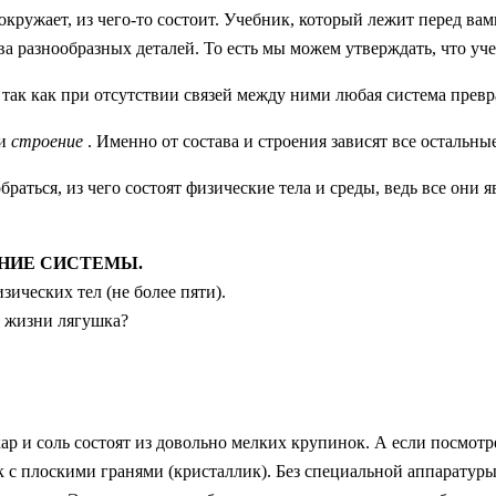
и окружает, из чего-то состоит. Учебник, который лежит перед ва
тва разнообразных деталей. То есть мы можем утверждать, что у
так как при отсутствии связей между ними любая система превра
и
строение
. Именно от состава и строения зависят все остальн
раться, из чего состоят физические тела и среды, ведь все они 
ЕНИЕ СИСТЕМЫ.
ических тел (не более пяти).
й жизни лягушка?
ахар и соль состоят из довольно мелких крупинок. А если посмот
к с плоскими гранями (кристаллик). Без специальной аппаратуры 