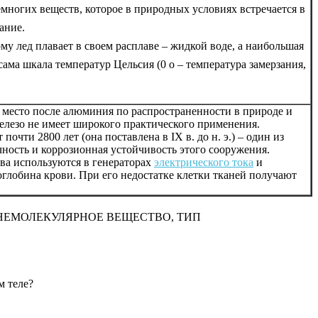
емногих веществ, которое в природных условиях встречается в
ание.
му лед плавает в своем расплаве – жидкой воде, а наибольшая
ама шкала температур Цельсия (0 o – температура замерзания,
е место после алюминия по распространенности в природе и
железо не имеет широкого практического применения.
очти 2800 лет (она поставлена в IX в. до н. э.) – один из
чность и коррозионная устойчивость этого сооружения.
тва используются в генераторах
электрического тока
и
оглобина крови. При его недостатке клетки тканей получают
 НЕМОЛЕКУЛЯРНОЕ ВЕЩЕСТВО, ТИП
м теле?