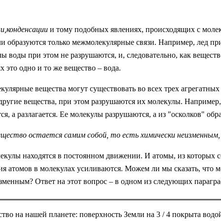
ии,конденсации
и тому подобных явлениях, происходящих с моле
ли образуются только межмолекулярные связи. Например, лед при
ы воды при этом не разрушаются, и, следовательно, как вещество
х это одно и то же вещество – вода.
екулярные вещества могут существовать во всех трех агрегатны
другие вещества, при этом разрушаются их молекулы. Например,
ся, а разлагается. Ее молекулы разрушаются, а из "осколков" об
ещество остается самим собой, то есть химически неизменным, 
лекулы находятся в постоянном движении. И атомы, из которых 
ия атомов в молекулах усиливаются. Можем ли мы сказать, что 
изменным? Ответ на этот вопрос – в одном из следующих парагра
тво на нашей планете: поверхность Земли на 3 / 4 покрыта водо