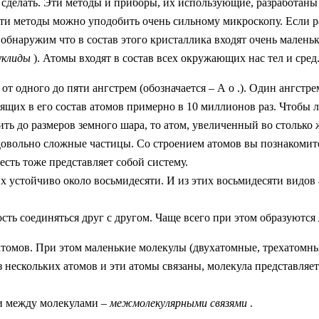
сделать. Эти методы и приборы, их использующие, разработаны
 эти методы можно уподобить очень сильному микроскопу. Если р
ы обнаружим что в состав этого кристаллика входят очень мале
уклиды
). Атомы входят в состав всех окружающих нас тел и сред
т одного до пяти ангстрем (обозначается – А o .). Один ангстрем
ящих в его состав атомов примерно в 10 миллионов раз. Чтобы 
ть до размеров земного шара, то атом, увеличенный во столько же
овольно сложные частицы. Со строением атомов вы познакомитесь
о есть тоже представляет собой систему.
них устойчиво около восьмидесяти. И из этих восьмидесяти видо
сть соединяться друг с другом. Чаще всего при этом образуются
томов. При этом маленькие молекулы (двухатомные, трехатомные.
из нескольких атомов и эти атомы связаны, молекула представля
зи между молекулами –
межмолекулярными связями
.