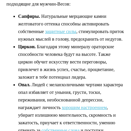
подходящие для мужчин-Весов:
Сапфиры.
Натуральные мерцающие камни
желтоватого оттенка способны активировать
собственные
защитные силы
, стимулировать приток
нужных мыслей в голову, предохранить от недугов.
Циркон.
Благодаря этому минералу ораторские
способности человека будут на высоте. Также
циркон обучит искусству вести переговоры,
привлечет в жизнь успех, счастье, процветание,
заложит в тебе потенциал лидера.
Опал.
Людей с меланхоличными чертами характера
опал избавляет от уныния, грусти, тоски,
переживания, необоснованной депрессии,
награждает личность
хорошим настроением
,
убирает излишнюю мнительность, скромность и
зажатость, приучает к ответственности, умению
отвечать за
собственные слова
и поступки,