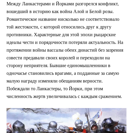
Между Ланкастерами и Йорками разгорелся конфликт,
вошедший в историю как война Алой и Белой розы.
Романтическое название нисколько не соответствовало
той жестокости, с которой относились друг к другу
противники. Характерные для этой эпохи рыцарские
идеалы чести и порядочности потеряли актуальность. На
протяжении войны вассалы обеих династий без зазрения
совести предавали своих королей и переходили на
сторону неприятеля. Бывшие единомышленники в
одночасье становились врагами, а подданные за самую
малую награду изменяли обещаниям верности.
Побеждали то Ланкастеры, то Йорки, при этом
численность жертв увеличивалась с каждым сражением.