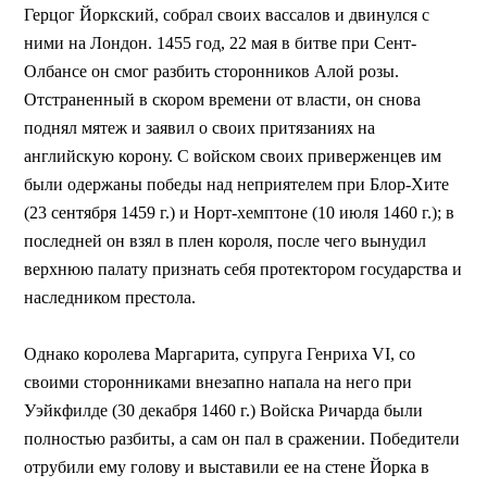
Герцог Йоркский, собрал своих вассалов и двинулся с
ними на Лондон. 1455 год, 22 мая в битве при Сент-
Олбансе он смог разбить сторонников Алой розы.
Отстраненный в скором времени от власти, он снова
поднял мятеж и заявил о своих притязаниях на
английскую корону. С войском своих приверженцев им
были одержаны победы над неприятелем при Блор-Хите
(23 сентября 1459 г.) и Норт-хемптоне (10 июля 1460 г.); в
последней он взял в плен короля, после чего вынудил
верхнюю палату признать себя протектором государства и
наследником престола.
Однако королева Маргарита, супруга Генриха VI, со
своими сторонниками внезапно напала на него при
Уэйкфилде (30 декабря 1460 г.) Войска Ричарда были
полностью разбиты, а сам он пал в сражении. Победители
отрубили ему голову и выставили ее на стене Йорка в