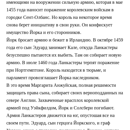
имеющими на вооружении сильную армию, которая в мае
1455 года наносит поражение королевским войскам в
городке Сент-Олбанс. Но король на некоторое время
снова берет инициативу в свои руки. Он конфискует
имущество Йорка и его сторонников.
Йорк бросает армию и бежит в Ирландию. В октябре 1459
года его сын Эдуард занимает Кале, откуда Ланкастеры
безуспешно пытаются их выбить. Там он собирает новую
армию. В июле 1460 года Ланкастеры терпят поражение
при Нортгемптоне. Король находится в тюрьме, и
парламент провозглашает Йорка наследником.
В это время Маргарита Анжуйская, полная решимости
защищать права сына, собирает своих верноподданных на
севере Англии. Захваченные врасплох королевской
армией под Уэйкфилдом, Йорк и Солсбери погибают.
Армия Ланкастеров движется на юг, опустошая все на
своем пути. Эдуард, сын герцога Йоркского, и граф