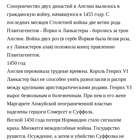
Соперничество двух династий в Англии вылилось в
гражданскую войну, начавшуюся в 1455 году. С
последних месяцев Столетней войны две ветви рода
Плантагенетов - Йорки и Ланкастеры - боролись за трон
Англии. Война двух роз (в гербе Йорков была белая роза,
а у Ланкастеров алая) положила конец правлению
Плантагенетов.
1450 год
Англия переживала трудные времена. Король Генрих VI
Ланкастер был не способен унять разногласия и распри
между крупными аристократическими родами. Генрих VI
вырос безвольным и болезненным. При нем и его жене
Маргарите Анжуйской неограниченной властью
наделены герцоги Сомерсет и Суффолк.
Весной 1450 года потеря Нормандии стало сигналом
краха. Множатся междоусобные войны. Государство
рушится. Осуждение, а затем и убийство Суффолка не