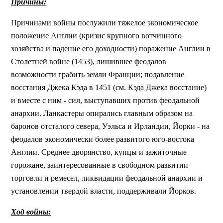
Причины:
Причинами войны послужили тяжелое экономическое
положение Англии (кризис крупного вотчинного
хозяйства и падение его доходности) поражение Англии в
Столетней войне (1453), лишившее феодалов
возможности грабить земли Франции; подавление
восстания Джека Кэда в 1451 (см. Кэда Джека восстание)
и вместе с ним - сил, выступавших против феодальной
анархии. Ланкастеры опирались главным образом на
баронов отсталого севера, Уэльса и Ирландии, Йорки - на
феодалов экономически более развитого юго-востока
Англии. Среднее дворянство, купцы и зажиточные
горожане, заинтересованные в свободном развитии
торговли и ремесел, ликвидации феодальной анархии и
установлении твердой власти, поддерживали Йорков.
Ход войны: