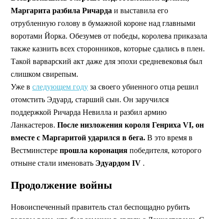
Маргарита разбила Ричарда
и выставила его
отрубленную голову в бумажной короне над главными
воротами Йорка. Обезумев от победы, королева приказала
также казнить всех сторонников, которые сдались в плен.
Такой варварский акт даже для эпохи средневековья был
слишком свирепым.
Уже в
следующем году
за своего убиенного отца решил
отомстить Эдуард, старший сын. Он заручился
поддержкой Ричарда Невилла и разбил армию
Ланкастеров.
После низложения короля Генриха VI, он
вместе с Маргаритой ударился в бега.
В это время в
Вестминстере
прошла коронация
победителя, которого
отныне стали именовать
Эдуардом IV
.
Продолжение войны
Новоиспеченный правитель стал беспощадно рубить