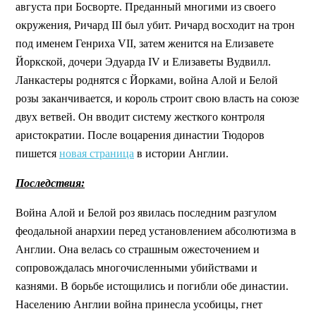
августа при Босворте. Преданный многими из своего
окружения, Ричард III был убит. Ричард восходит на трон
под именем Генриха VII, затем женится на Елизавете
Йоркской, дочери Эдуарда IV и Елизаветы Вудвилл.
Ланкастеры роднятся с Йорками, война Алой и Белой
розы заканчивается, и король строит свою власть на союзе
двух ветвей. Он вводит систему жесткого контроля
аристократии. После воцарения династии Тюдоров
пишется
новая страница
в истории Англии.
Последствия:
Война Алой и Белой роз явилась последним разгулом
феодальной анархии перед установлением абсолютизма в
Англии. Она велась со страшным ожесточением и
сопровождалась многочисленными убийствами и
казнями. В борьбе истощились и погибли обе династии.
Населению Англии война принесла усобицы, гнет