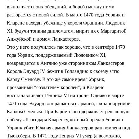
выполняет своих обещаний, и борьба между ними
разгорается с новой силой. В марте 1470 года Уорвик и
Кларенс находят убежище у короля Франции. Людовик
XI, будучи тонким дипломатом, мирит их с Маргаритой
Анжуйской и домом Ланкастеров.
Это у него получилось так хорошо, что в сентябре 1470
года Уорвик, поддерживаемый Людовиком XI,
возвращается в Англию уже сторонником Ланкастеров.
Король Эдуард IV бежит в Голландию к своему зятю
Карлу Смелому. В это же самое время Уорвик,
прозванный "создателем королей", и Кларенс
восстанавливают Генриха VI на троне. Однако в марте
1471 года Эдуард возвращается с армией, финансируемой
Карлом Смелым. При Барнете он одерживает решающую
победу - благодаря Кларенсу, который предал Уорвика.
Уорвик убит. Южная армия Ланкастеров разгромлена под
Тьюксбери. В 1471 году Генрих VI умер (а возможно,