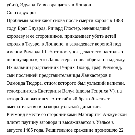
убит), Эдуард IV возвращается в Лондон.
Союз двух роз
Проблемы возникают снова после смерти короля в 1483
году. Брат Эдуарда, Ричард Глостер, ненавидящий
королеву и ее сторонников, приказывает убить детей
короля в Тауэре, в Лондоне, и завладевает короной под
именем Ричарда III. Этот поступок делает его настолько
непопулярным, что Ланкастеры снова обретают надежду.
Их дальний родственник Генрих Тюдор, граф Ричмонд,
сын последней представительницы Ланкастеров и
Эдмонда Тюдора, отцом которого был уэльский капитан,
телохранитель Екатерины Валуа (вдовы Генриха V), на
которой он женился. Этот тайный брак объясняет
вмешательство в раздоры уэльской династии.
Ричмонд вместе со сторонниками Маргариты Анжуйской
плетет паутину заговора и высаживается в Уэльсе в
августе 1485 года. Решительное сражение произошло 22