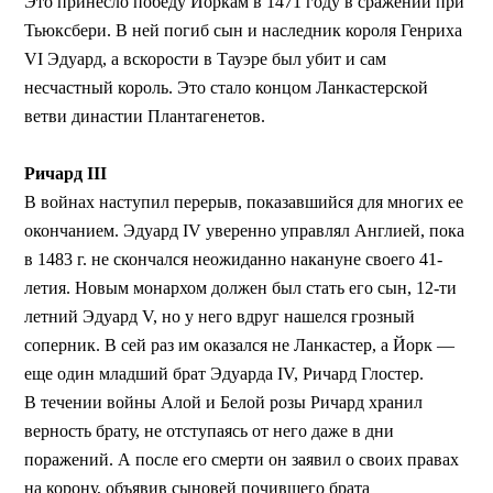
Это принесло победу Йоркам в 1471 году в сражении при
Тьюксбери. В ней погиб сын и наследник короля Генриха
VI Эдуард, а вскорости в Тауэре был убит и сам
несчастный король. Это стало концом Ланкастерской
ветви династии Плантагенетов.
Ричард III
В войнах наступил перерыв, показавшийся для многих ее
окончанием. Эдуард IV уверенно управлял Англией, пока
в 1483 г. не скончался неожиданно накануне своего 41-
летия. Новым монархом должен был стать его сын, 12-ти
летний Эдуард V, но у него вдруг нашелся грозный
соперник. В сей раз им оказался не Ланкастер, а Йорк —
еще один младший брат Эдуарда IV, Ричард Глостер.
В течении войны Алой и Белой розы Ричард хранил
верность брату, не отступаясь от него даже в дни
поражений. А после его смерти он заявил о своих правах
на корону, объявив сыновей почившего брата