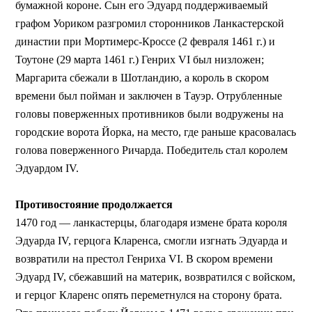
бумажной короне. Сын его Эдуард поддерживаемый
графом Уориком разгромил сторонников Ланкастерской
династии при Мортимерс-Кроссе (2 февраля 1461 г.) и
Тоутоне (29 марта 1461 г.) Генрих VI был низложен;
Маргарита сбежали в Шотландию, а король в скором
времени был пойман и заключен в Тауэр. Отрубленные
головы поверженных противников были водружены на
городские ворота Йорка, на место, где раньше красовалась
голова поверженного Ричарда. Победитель стал королем
Эдуардом IV.
Противостояние продолжается
1470 год — ланкастерцы, благодаря измене брата короля
Эдуарда IV, герцога Кларенса, смогли изгнать Эдуарда и
возвратили на престол Генриха VI. В скором времени
Эдуард IV, сбежавший на материк, возвратился с войском,
и герцог Кларенс опять переметнулся на сторону брата.