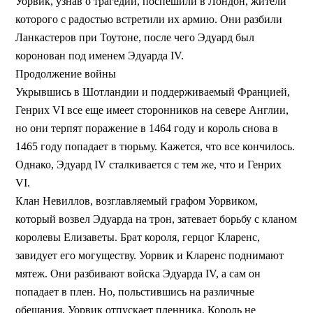
Уорвик, узнав о трагедии, поспешили в Лондон, жители
которого с радостью встретили их армию. Они разбили
Ланкастеров при Тоутоне, после чего Эдуард был
коронован под именем Эдуарда IV.
Продолжение войны
Укрывшись в Шотландии и поддерживаемый Францией,
Генрих VI все еще имеет сторонников на севере Англии,
но они терпят поражение в 1464 году и король снова в
1465 году попадает в тюрьму. Кажется, что все кончилось.
Однако, Эдуард IV сталкивается с тем же, что и Генрих
VI.
Клан Невиллов, возглавляемый графом Уорвиком,
который возвел Эдуарда на трон, затевает борьбу с кланом
королевы Елизаветы. Брат короля, герцог Кларенс,
завидует его могуществу. Уорвик и Кларенс поднимают
мятеж. Они разбивают войска Эдуарда IV, а сам он
попадает в плен. Но, польстившись на различные
обещания, Уорвик отпускает пленника. Король не