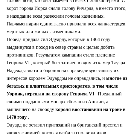
головы всем, кто был замечен в связях с Ланкастерами. С
ворот города Йорка сняли голову Ричарда, а вместо этого,
в назидание всем развесили головы казненных.
Парламентарии единогласно признали всех ланкастерцев,
мертвых или живых - изменниками.
Победа придала сил Эдуарду, который в 1464 году
выдвинулся в поход на север страны с целью добить
противников. Результатом кампании стало пленение
Генриха VI , который был заточен в одну из камер Тауэра.
Надежды знати и баронов на справедливую защиту их
интересов королем Эдуардом не оправдались, и
многие из
богатых и влиятельных аристократов, в том числе
Уорвик, перешли на сторону Генриха VI
. Преданный
своими подданными монарх сбежал из Англии, а
вышедшего на свободу
короля восстановили на троне в
1470 году
.
Эдуард не оставил притязаний на британский престол и
явился с армией, которая разбила сподвижников