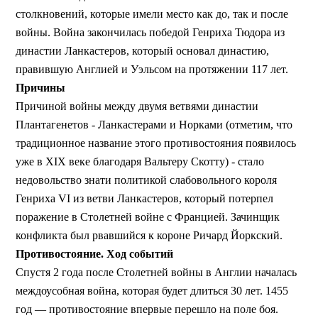
столкновений, которые имели место как до, так и после
войны. Война закончилась победой Генриха Тюдора из
династии Ланкастеров, который основал династию,
правившую Англией и Уэльсом на протяжении 117 лет.
Причины
Причиной войны между двумя ветвями династии
Плантагенетов - Ланкастерами и Норками (отметим, что
традиционное название этого противостояния появилось
уже в XIX веке благодаря Вальтеру Скотту) - стало
недовольство знати политикой слабовольного короля
Генриха VI из ветви Ланкастеров, который потерпел
поражение в Столетней войне с Францией. Зачинщик
конфликта был рвавшийся к короне Ричард Йоркский.
Противостояние. Ход событий
Спустя 2 года после Столетней войны в Англии началась
междоусобная война, которая будет длиться 30 лет. 1455
год — противостояние впервые перешло на поле боя.