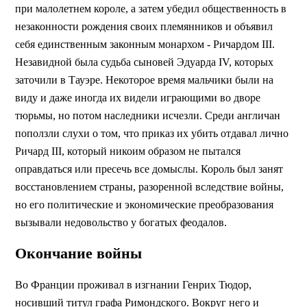
при малолетнем короле, а затем убедил общественность в
незаконности рождения своих племянников и объявил
себя единственным законным монархом - Ричардом III.
Незавидной была судьба сыновей Эдуарда IV, которых
заточили в Тауэре. Некоторое время мальчики были на
виду и даже иногда их видели играющими во дворе
тюрьмы, но потом наследники исчезли. Среди англичан
поползли слухи о том, что приказ их убить отдавал лично
Ричард III, который никоим образом не пытался
оправдаться или пресечь все домыслы. Король был занят
восстановлением страны, разоренной вследствие войны,
но его политические и экономические преобразования
вызывали недовольство у богатых феодалов.
Окончание войны
Во Франции проживал в изгнании Генрих Тюдор,
носивший титул графа Римондского. Вокруг него и