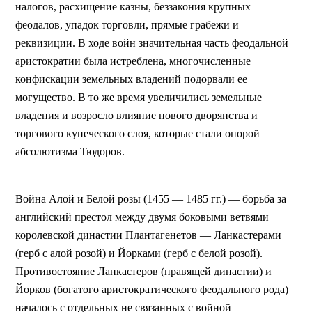
налогов, расхищение казны, беззакония крупных
феодалов, упадок торговли, прямые грабежи и
реквизиции. В ходе войн значительная часть феодальной
аристократии была истреблена, многочисленные
конфискации земельных владений подорвали ее
могущество. В то же время увеличились земельные
владения и возросло влияние нового дворянства и
торгового купеческого слоя, которые стали опорой
абсолютизма Тюдоров.
Война Алой и Белой розы (1455 — 1485 гг.) — борьба за
английский престол между двумя боковыми ветвями
королевской династии Плантагенетов — Ланкастерами
(герб с алой розой) и Йорками (герб с белой розой).
Противостояние Ланкастеров (правящей династии) и
Йорков (богатого аристократического феодального рода)
началось с отдельных не связанных с войной