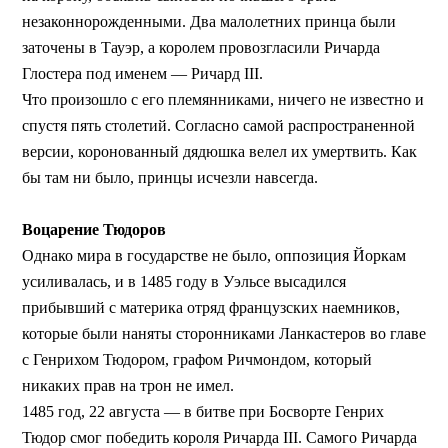
незаконнорожденными. Два малолетних принца были
заточены в Тауэр, а королем провозгласили Ричарда
Глостера под именем — Ричард III.
Что произошло с его племянниками, ничего не известно и
спустя пять столетий. Согласно самой распространенной
версии, коронованный дядюшка велел их умертвить. Как
бы там ни было, принцы исчезли навсегда.
Воцарение Тюдоров
Однако мира в государстве не было, оппозиция Йоркам
усиливалась, и в 1485 году в Уэльсе высадился
прибывший с материка отряд французских наемников,
которые были наняты сторонниками Ланкастеров во главе
с Генрихом Тюдором, графом Ричмондом, который
никаких прав на трон не имел.
1485 год, 22 августа — в битве при Босворте Генрих
Тюдор смог победить короля Ричарда III. Самого Ричарда