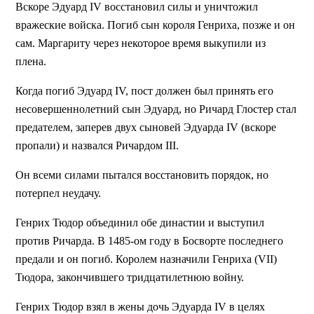
Вскоре Эдуард IV восстановил силы и уничтожил
вражеские войска. Погиб сын короля Генриха, позже и он
сам. Маргариту через некоторое время выкупили из
плена.
Когда погиб Эдуард IV, пост должен был принять его
несовершеннолетний сын Эдуард, но Ричард Глостер стал
предателем, заперев двух сыновей Эдуарда IV (вскоре
пропали) и назвался Ричардом III.
Он всеми силами пытался восстановить порядок, но
потерпел неудачу.
Генрих Тюдор объединил обе династии и выступил
против Ричарда. В 1485-ом году в Босворте последнего
предали и он погиб. Королем назначили Генриха (VII)
Тюдора, закончившего тридцатилетнюю войну.
Генрих Тюдор взял в жены дочь Эдуарда IV в целях