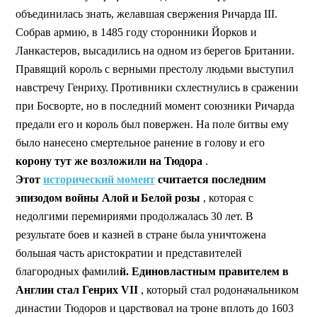
объединилась знать, желавшая свержения Ричарда III.
Собрав армию, в 1485 году сторонники Йорков и
Ланкастеров, высадились на одном из берегов Британии.
Правящий король с верными престолу людьми выступил
навстречу Генриху. Противники схлестнулись в сражении
при Босворте, но в последний момент союзники Ричарда
предали его и король был повержен. На поле битвы ему
было нанесено смертельное ранение в голову и его
корону тут же возложили на Тюдора
.
Этот
исторический момент
считается последним
эпизодом войны Алой и Белой розы
, которая с
недолгими перемириями продолжалась 30 лет. В
результате боев и казней в стране была уничтожена
большая часть аристократии и представителей
благородных фамили
й. Единовластным правителем в
Англии стал Генрих VII
, который стал родоначальником
династии Тюдоров и царствовал на троне вплоть до 1603