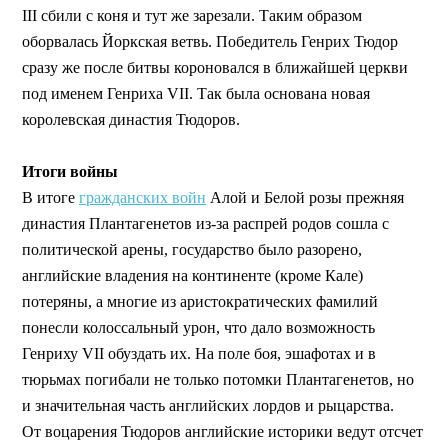
III сбили с коня и тут же зарезали. Таким образом
оборвалась Йоркская ветвь. Победитель Генрих Тюдор
сразу же после битвы короновался в ближайшей церкви
под именем Генриха VII. Так была основана новая
королевская династия Тюдоров.
Итоги войны
В итоге
гражданских войн
Алой и Белой розы прежняя
династия Плантагенетов из-за распрей родов сошла с
политической арены, государство было разорено,
английские владения на континенте (кроме Кале)
потеряны, а многие из аристократических фамилий
понесли колоссальный урон, что дало возможность
Генриху VII обуздать их. На поле боя, эшафотах и в
тюрьмах погибали не только потомки Плантагенетов, но
и значительная часть английских лордов и рыцарства.
От воцарения Тюдоров английские историки ведут отсчет