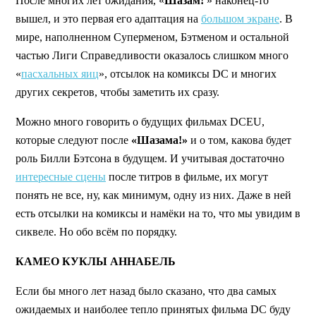
После многих лет ожидания, «
Шазам!
» наконец-то
вышел, и это первая его адаптация на
большом экране
. В
мире, наполненном Суперменом, Бэтменом и остальной
частью Лиги Справедливости оказалось слишком много
«
пасхальных яиц
», отсылок на комиксы DC и многих
других секретов, чтобы заметить их сразу.
Можно много говорить о будущих фильмах DCEU,
которые следуют после
«Шазама!»
и о том, какова будет
роль Билли Бэтсона в будущем. И учитывая достаточно
интересные сцены
после титров в фильме, их могут
понять не все, ну, как минимум, одну из них. Даже в ней
есть отсылки на комиксы и намёки на то, что мы увидим в
сиквеле. Но обо всём по порядку.
КАМЕО КУКЛЫ АННАБЕЛЬ
Если бы много лет назад было сказано, что два самых
ожидаемых и наиболее тепло принятых фильма DC буду