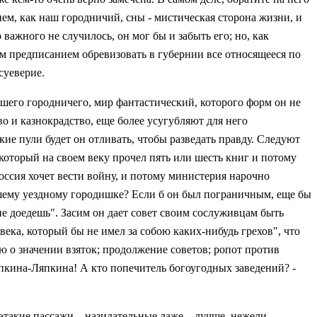
ем, как наш городничий, сны - мистическая сторона жизни, и
важного не случилось, он мог бы и забыть его; но, как
ым предписанием обревизовать в губернии все относящееся по
суеверие.
шего городничего, мир фантастический, которого форм он не
о и казнокрадство, еще более усугубляют для него
ие пули будет он отливать, чтобы разведать правду. Следуют
 который на своем веку прочел пять или шесть книг и потому
оссия хочет вести войну, и потому министерия нарочно
нашему уездному городишке? Если б он был пограничным, еще бы
а не доедешь". Засим он дает совет своим сослуживцам быть
века, который бы не имел за собою каких-нибудь грехов", что
ею о значении взяток; продолжение советов; ропот против
 Тяпкина-Ляпкина! А кто попечитель богоугодных заведений? -
такие пассажи... назидательные даже... лучше, нежели