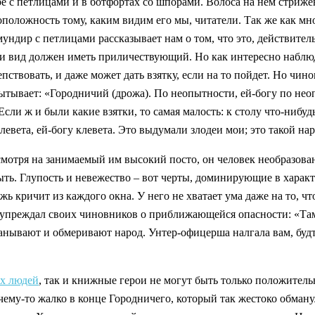
 с петлицами и в ботфортах со шпорами. Волоса на нем стрижен
воположность тому, каким видим его мы, читатели. Так же как мн
ндир с петлицами рассказывает нам о том, что это, действител
о, и вид должен иметь приличествующий. Но как интересно наблю
ствовать, и даже может дать взятку, если на то пойдет. Но чино
ытывает: «Городничий (дрожа). По неопытности, ей-богу по неоп
 Если ж и были какие взятки, то самая малость: к столу что-нибуд
левета, ей-богу клевета. Это выдумали злодеи мои; это такой на
смотря на занимаемый им высокий посто, он человек необразова
 быть. Глупость и невежество – вот черты, доминирующие в характ
жь кричит из каждого окна. У него не хватает ума даже на то, 
едупреждал своих чиновников о приближающейся опасности: «Та
нывают и обмеривают народ. Унтер-офицерша налгала вам, будто б
х людей
, так и книжные герои не могут быть только положител
очему-то жалко в конце Городничего, который так жестоко обману