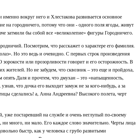
 именно вокруг него и Хлестакова развивается основное
е на городничего, потому что они - одного поля ягоды, живут
иначе затмили бы собой все «великолепие» фигуры Городничего.
родничий. Посмотрим, что расскажет о характере его фамилия.
лаз». Но это ведь и очевидно. С первых строк произведения
 О зорокости или прозорливости говорит и его осторожность. В
х жителей. Но не забудем, что сквозник – это еще и пройдоха,
ем опять Даля и прочтем, что дмухан – это «напыщенность,
узнав, что дочка его выходит замуж не за кого-нибудь, а за
тицы сделались! а, Анна Андреевна? Высокого полета, черт
й, уже постаревший на службе и очень неглупый по-своему
о, ни много, ни мало. Его каждое слово значительно. Черты лица
довольно быстр, как у человека с грубо развитыми