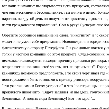
все ваше внимание: им открывается цепь призраков, составляю
чем они несвязнее и бессмысленнее, тем для него имеют большее
нарочно, на другой день он получает от приятеля уведомление
части гражданского управления". Сон в руку! Суеверие еще боле
Обратите особенное внимание на слова "инкогнито" и "с секр
может и не умеет себе представить. Нововведения в юридическ
фантастическую сторону Петербурга. Он уже допытывается у сво
толки у честной компании об этом предмете. Судья-собачник, 
несколько вольнодумен, находит причину присылки ревизора, д
отправляет чиновника, чтоб узнать, нет ли где измены". Горо
как-нибудь возможно предположить, а то стоит черт знает где -
поосторожнее и быть готовыми к приезду ревизора; вооружается 
"это уже так самим Богом устроено" и что "волтерианцы напрас
проклятого инкогнито. "Вдруг заглянет: а! вы здесь, голубчики
Земляника.- А подать сюда Землянику! Вот что худо!"...
В самом деле, худо! Входит наивный почтмейстер, который люб