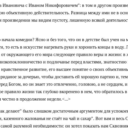
ана Ивановича с Иваном Никифоровичем": в том и другом произ
ою объективную действительность. Разница между ими не в осно
м произведении мы видим пустоту, лишенную всякой деятельност
начала комедии? Ясно и без того, что он в детстве был учен на м
ти, то есть в искусстве нагревать руки и хоронить концы в воду
и от окружающего его мира следующее правило веры и жизни: в 
 низкопоклонничество и подличанье перед властями, знатностию 
 его нравственное развитие, его высшее понятие о своих объектив
 приданое за дочерью, чтобы доставить ей хорошую партию и, те
ред Богом, но он знает это отвлеченно, головою, а не сердцем, 
кое правило жизни так глубоко вкоренено в нем, что обратилось 
 честно в продолжение недели.<...>
так делают" было слишком достаточным аргументом для успокоен
, казенного жалованья не стаёт на чай и сахар". Вот вам и весь
 самой разумной необходимости: он хотел показать нам Сквозника