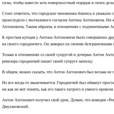
силы, чтобы навести хоть поверхностный порядок в своих дела
Стоит отметить, что городские чиновники боялись и уважали св
происходило с молчаливого согласия Антона Антоновича. Ни к
Антоновича. Таким образом, в отношениях с подчиненными А
К простым купцам у Антона Антоновича было совершенно друг
на своего городничего. Он заморил их своими безграничными п
Только в отношениях со своей супругой и дочерью Антон Ант
ревизора городничий пишет своей супруге записку.
В общем, можно сказать, что Антон Антонович был весьма не гл
Но все когда-то заканчивается. Городничий был обманут прос
ни как не мог понять, как его такого хитрого и умного провели 
Антон Антонович получил свой урок. Думаю, что комедия «Рев
Дмухановский.