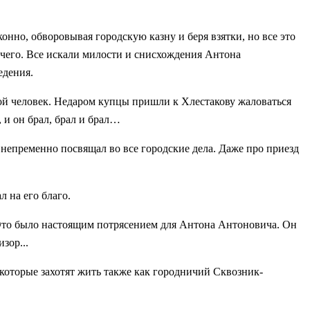
онно, обворовывая городскую казну и беря взятки, но все это
ичего. Все искали милости и снисхождения Антона
едения.
й человек. Недаром купцы пришли к Хлестакову жаловаться
 и он брал, брал и брал…
н непременно посвящал во все городские дела. Даже про приезд
л на его благо.
. Это было настоящим потрясением для Антона Антоновича. Он
зор...
которые захотят жить также как городничий Сквозник-