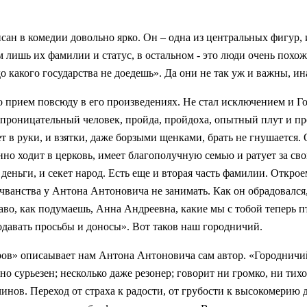
 в комедии довольно ярко. Он – одна из центральных фигур, и
лишь их фамилии и статус, в остальном - это люди очень похожи
 до какого государства не доедешь». Да они не так уж и важны, 
 прием повсюду в его произведениях. Не стал исключением и Го
 проницательный человек, пройда, пройдоха, опытный плут и про
т в руки, и взятки, даже борзыми щенками, брать не гнушается.
но ходит в церковь, имеет благополучную семью и ратует за свои
 деньги, и секет народ. Есть еще и вторая часть фамилии. Откро
 чванства у Антона Антоновича не занимать. Как он обрадовался, 
аво, как подумаешь, Анна Андреевна, какие мы с тобой теперь п
подавать просьбы и доносы». Вот таков наш городничий.
еров» описаывает нам Антона Антоновича сам автор. «Городничи
ьно сурьезен; несколько даже резонер; говорит ни громко, ни тих
чинов. Переход от страха к радости, от грубости к высокомерию 