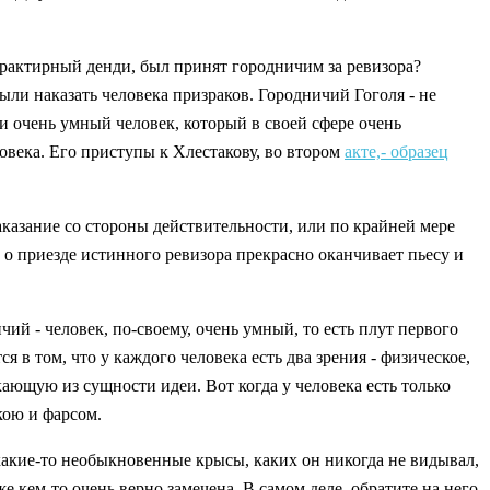
 трактирный денди, был принят городничим за ревизора?
были наказать человека призраков. Городничий Гоголя - не
 и очень умный человек, который в своей сфере очень
ловека. Его приступы к Хлестакову, во втором
акте,- образец
аказание со стороны действительности, или по крайней мере
 о приезде истинного ревизора прекрасно оканчивает пьесу и
й - человек, по-своему, очень умный, то есть плут первого
я в том, что у каждого человека есть два зрения - физическое,
ающую из сущности идеи. Вот когда у человека есть только
кою и фарсом.
какие-то необыкновенные крысы, каких он никогда не видывал,
 кем-то очень верно замечена. В самом деле, обратите на него