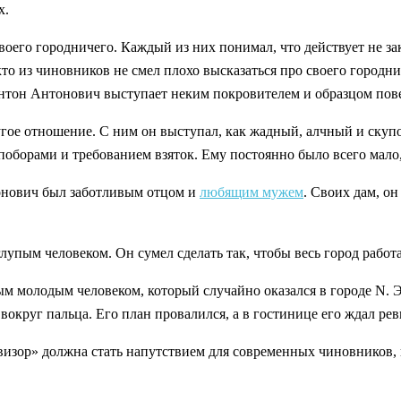
х.
оего городничего. Каждый из них понимал, что действует не зак
то из чиновников не смел плохо высказаться про своего городн
нтон Антонович выступает неким покровителем и образцом пов
ое отношение. С ним он выступал, как жадный, алчный и скупо
оборами и требованием взяток. Ему постоянно было всего мало,
онович был заботливым отцом и
любящим мужем
. Своих дам, о
упым человеком. Он сумел сделать так, чтобы весь город работа
тым молодым человеком, который случайно оказался в городе N
вокруг пальца. Его план провалился, а в гостинице его ждал реви
изор» должна стать напутствием для современных чиновников, 