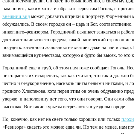
склонностями души. Он одет, по обыкновению, в своем мундире
нам понять, каким хотел изобразить героя сам Гоголь, в проти
внешний вид
может добавить штрихи к портрету. Форменный му
обсуждались. В своем городке он – царь и Бог, соответственн
инкогнито–ревизором. Городничий начинает заикаться и раболеп
достигает наивысшего предела, такой панический страх он исп
посудить: казенного жалованья не хватает даже на чай и сахар.
занимающейся купечеством, которую я будто бы высек, то это к
Городничий еще и груб, об этом нам тоже сообщает Гоголь. Не
не старается их искоренять, так как считает, что так и должно
честно и безукоризненно, насквозь шиты белыми нитками, и ло
грозного Хлестакова, хотя перед этим он очень обдуманно пр
уверяю, и наполовину нет того, что они говорят. Они сами обма
высекла». Вот такие курьезы встречаются в уездном городе.
Но, конечно, как нет на свете только хороших или только
плохи
«Ревизора» сказать это можно едва ли. Но тем не менее, нам п