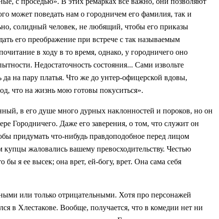
ые, с проседью». В этих ремарках все важно, они позволяют
ого может поведать нам о городничем его фамилия, так и
ьно, солидный человек, не любящий, чтобы его приказы
дать его преображение при встрече с так называемым
почитание в ходу в то время, однако, у городничего оно
ытности. Недостаточность состояния... Сами извольте
ь да на пару платья. Что же до унтер-офицерской вдовы,
род, что на жизнь мою готовы покуситься».
нный, в его душе много дурных наклонностей и пороков, но он
ере Городничего. Даже его заверения, о том, что служит он
чтобы придумать что-нибудь правдоподобное перед лицом
м купцы жаловались вашему превосходительству. Честью
ы я ее высек; она врет, ей-богу, врет. Она сама себя
ьными или только отрицательными. Хотя про персонажей
лся в Хлестакове. Вообще, получается, что в комедии нет ни