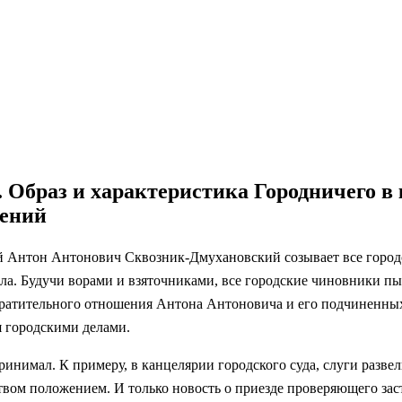
 Образ и характеристика Городничего в 
нений
чий Антон Антонович Сквозник-Дмухановский созывает все горо
ела. Будучи ворами и взяточниками, все городские чиновники пы
вратительного отношения Антона Антоновича и его подчиненных
я городскими делами.
принимал. К примеру, в канцелярии городского суда, слуги разв
ством положением. И только новость о приезде проверяющего за