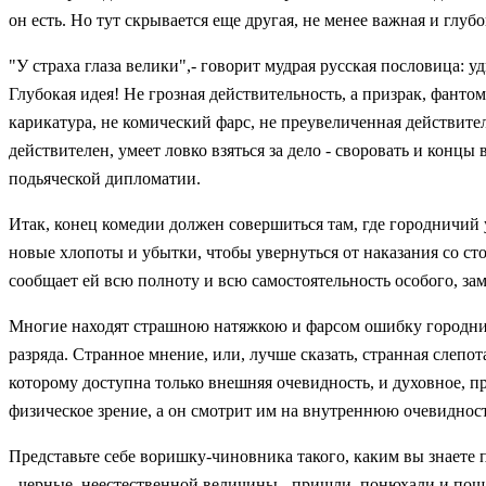
он есть. Но тут скрывается еще другая, не менее важная и глуб
"У страха глаза велики",- говорит мудрая русская пословица:
Глубокая идея! Не грозная действительность, а призрак, фантом
карикатура, не комический фарс, не преувеличенная действитель
действителен, умеет ловко взяться за дело - своровать и концы
подьяческой дипломатии.
Итак, конец комедии должен совершиться там, где городничий у
новые хлопоты и убытки, чтобы увернуться от наказания со ст
сообщает ей всю полноту и всю самостоятельность особого, замк
Многие находят страшною натяжкою и фарсом ошибку городничег
разряда. Странное мнение, или, лучше сказать, странная слепот
которому доступна только внешняя очевидность, и духовное, 
физическое зрение, а он смотрит им на внутреннюю очевидност
Представьте себе воришку-чиновника такого, каким вы знаете 
- черные, неестественной величины - пришли, понюхали и пошл