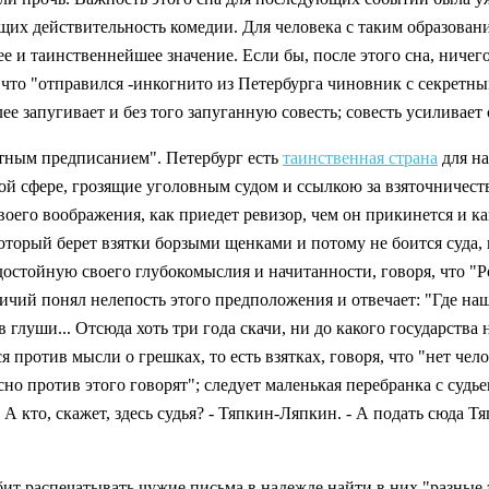
щих действительность комедии. Для человека с таким образовани
 и таинственнейшее значение. Если бы, после этого сна, ничего 
, что "отправился -инкогнито из Петербурга чиновник с секретн
е запугивает и без того запуганную совесть; совесть усиливает 
етным предписанием". Петербург есть
таинственная страна
для на
ой сфере, грозящие уголовным судом и ссылкою за взяточничеств
его воображения, как приедет ревизор, чем он прикинется и как
который берет взятки борзыми щенками и потому не боится суда,
остойную своего глубокомыслия и начитанности, говоря, что "Р
дничий понял нелепость этого предположения и отвечает: "Где 
 в глуши... Отсюда хоть три года скачи, ни до какого государств
против мысли о грешках, то есть взятках, говоря, что "нет чело
но против этого говорят"; следует маленькая перебранка с судь
! А кто, скажет, здесь судья? - Тяпкин-Ляпкин. - А подать сюда
ит распечатывать чужие письма в надежде найти в них "разные э