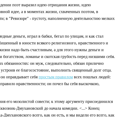
ведении поэт выразил идею отрицания жизни, идею
вной идее, а в моментах жизни, схваченных поэтом, в
и; в "Ревизоре" - пустоту, наполненную деятельностию мелких
едные деньги, играл в бабки, бегал по улицам, и как стал
. Лишенный в юности всякого религиозного, нравственного и
жизни надо быть счастливым, а для этого нужны деньги и
и богатством, ломанье и скотская грубость перед низшими себя.
ных обязанностях: он муж, следовательно, обязан прилично
м устроив ее благосостояние, выполнить священный долг отца.
и он оправдывает себя
простым правилом
всех пошлых людей:
в правило нравственности; он почел бы себя выскочкою,
ия его мозолистой совести; к этому аргументу присоединился
 Сквозник-Дмухановский до начала комедии. <...> Конец
-Дмухановского всего, как он есть, и мы видели его всего, как