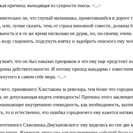
окая причина, выходящая из сущности пьесы. <...>
 удивительно ли, что глупый мальчишка, промотавшийся в дороге
, или, лучше сказать, тень от страха виновной совести, должны 
ность и в то же время нисколько не дурак, но, по-своему, очень
 в воду схоронить, подсунуть взятку и задобрить опасного ему че
знаёт, что он был наказан призраком и что ему еще предстоит н
ороны действительности. И потому приход жандарма с известием
нутого в самом себе мира. <...>
о, принявшего Хлестакова за ревизора, тем более что городничи
а, не допускающая видеть очевидность! Причина этого заключаетс
проникающее внутреннюю очевидность, как необходимость, вытек
ь, то и естественно, что ошибка городничего ему кажется натяж
почтенного Сквозника-Дмухановского: ему виделись во сне две 
и прочь. Важность этого сна для последующих событий была уже