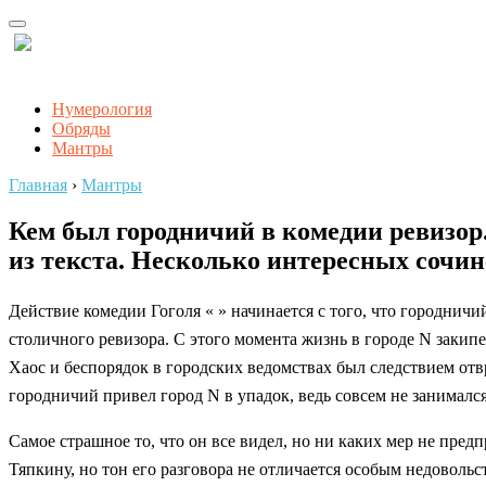
Нумерология
Обряды
Мантры
Главная
›
Мантры
Кем был городничий в комедии ревизор.
из текста. Несколько интересных сочи
Действие комедии Гоголя « » начинается с того, что городни
столичного ревизора. С этого момента жизнь в городе N закип
Хаос и беспорядок в городских ведомствах был следствием от
городничий привел город N в упадок, ведь совсем не занималс
Самое страшное то, что он все видел, но ни каких мер не пред
Тяпкину, но тон его разговора не отличается особым недоволь