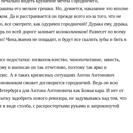
ам печально видеть крушение мечты Городничего,
трашны его мелкие грешки. Но, думается, наказание это вполне
м. Да и расстраивается он прежде всего из-за того, что не
о, все смотрите, как одурачен городничий! Дурака ему, дурака,
ерь по всей дороге заливает колокольчиком! Разнесет по всему
! Чина,звания не пощадит, и будут все скалить зубы и бить в
все недостатки: низкопоклонство, чинопочитание, зависть,
му и выписан он так отчетливо, поэтому так ярко и
кризис. А в таких кризисных ситуациях Антон Антонович
 чиновником сможет договорится городничий. Ведь он всю
Петербурга для Антона Антоновича как Божья кара. И нет от
ытку задобрить нового ревизора, не задумываясь над тем, что
не в виде столба, с распростертыми руками и запрокинутой