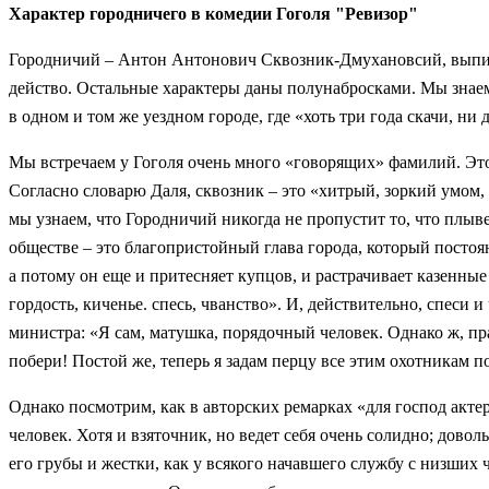
Характер городничего в комедии Гоголя "Ревизор"
Городничий – Антон Антонович Сквозник-Дмухановсий, выписан
действо. Остальные характеры даны полунабросками. Мы знаем 
в одном и том же уездном городе, где «хоть три года скачи, ни
Мы встречаем у Гоголя очень много «говорящих» фамилий. Это
Согласно словарю Даля, сквозник – это «хитрый, зоркий умом,
мы узнаем, что Городничий никогда не пропустит то, что плыве
обществе – это благопристойный глава города, который постоян
а потому он еще и притесняет купцов, и растрачивает казенные
гордость, киченье. спесь, чванство». И, действительно, спеси и
министра: «Я сам, матушка, порядочный человек. Однако ж, пр
побери! Постой же, теперь я задам перцу все этим охотникам 
Однако посмотрим, как в авторских ремарках «для господ акт
человек. Хотя и взяточник, но ведет себя очень солидно; довол
его грубы и жестки, как у всякого начавшего службу с низших 