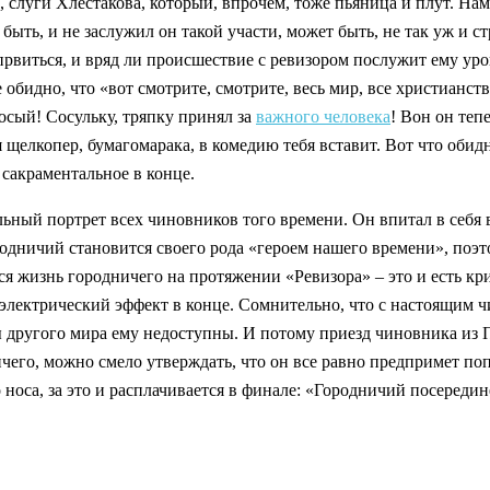
а, слуги Хлестакова, который, впрочем, тоже пьяница и плут. Н
быть, и не заслужил он такой участи, может быть, не так уж и с
виться, и вряд ли происшествие с ревизором послужит ему уроко
 обидно, что «вот смотрите, смотрите, весь мир, все христианств
носый! Сосульку, тряпку принял за
важного человека
! Вон он теп
щелкопер, бумагомарака, в комедию тебя вставит. Вот что обидно
 сакраментальное в конце.
льный портрет всех чиновников того времени. Он впитал в себя 
родничий становится своего рода «героем нашего времени», поэто
 вся жизнь городничего на протяжении «Ревизора» – это и есть 
и электрический эффект в конце. Сомнительно, что с настоящим
ы другого мира ему недоступны. И потому приезд чиновника из 
ичего, можно смело утверждать, что он все равно предпримет поп
о носа, за это и расплачивается в финале: «Городничий посереди