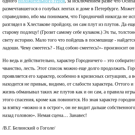
одного
положительного героя
, за исключением разве что Осип
размечтавшегося о голубых лентах и доме в Петербурге. Может 
справедливо, ибо мы понимаем, что Городничий никогда не испр
разглядел в Хлестакове пройдоху, он сам плут из плутов. Да еще
старому подлецу! (Грозит самому себе кулаком.) Эх ты, толсто
свету историю. Мало того что пойдешь в посмешище - найдется 
ладоши. Чему смеетесь? - Над собою смеетесь!»- произносит он
Но ведь и действительно, характер Городничего – это собирате
чванство, лесть. Этот список можно еще долго продолжать. Го
проявляется его характер, особенно в кризисных ситуациях, а
находится не привык, видимо, от слабости характера. Оттого 
жизнь обманывал таких же плутов как и он сам, а правила игр
этого спасения, кроме как повинится. Но зная характер городн
за взятку «можно и в острог», он не видит дальше собственног
назад головою». Немая сцена… Занавес!
/
В.Г. Белинский о Гоголе/