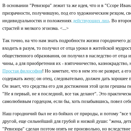
В основании "Ревизора" лежит та же идея, что и в "Ссоре Ив
призрачности, получившую, под его художническим резцом, св
индивидуальностях и положениях
действующих лиц
. Во второ
страстей и мелкого эгоизма. <...>
Так точно, на что нам знать подробности жизни городничего до 
входить в разум, то получил от отца уроки в житейской мудрос
общественного образования, он получил в наследство от отца 
чины, а для приобретения их - взяточничество, казнокрадство,
Простая философия
! Но заметьте, что в нем это не разврат, а
содержать жену; он отец, следовательно, должен дать хорошее
Он знает, что средства его для достижения этой цели грешны пе
"Не я первый, не я последний, все так делают". Это практичес
самолюбивым гордецом, если бы, хоть позабывшись, повел себя
Наш городничий был не из бойких от природы, и потому "все 
другой, еще сильнейший для грубой и низкой души: "жена, дети
"Ревизора" сделан поэтом опять не произвольно, но вследствие