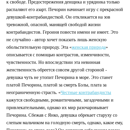
к свободе. Предостережения денщика и урядника только
распаляют его азарт. Печорин начинает игру с прекрасной
девушкой-контрабандисткой. Он откликается на зов
тревожной, опасной, манящей свободой жизни
контрабандистов. Героиня повести имени не имеет. Это
не случайно - автор хочет показать лишь женскую
обольстительную природу. Эта «
женская природа
»
описывается с помощью контрастов, изменчивости,
чувственности. Но впоследствии эта невинная
женственность обреется совсем другой стороной -
девушка чуть не утопит Печорина в море. Это станет
платой Печорина, платой за смерть Бэлы, плата за
неограниченную страсть. «
Честные контрабандисты
кажутся свободными, романтичными, загадочными и
привлекательными, однако их мир разочаровывает
Печорина. Сбежав с Янко, девушка обрекает старуху со
слепым мальчиком на голодную смерть, однако, какое ему,