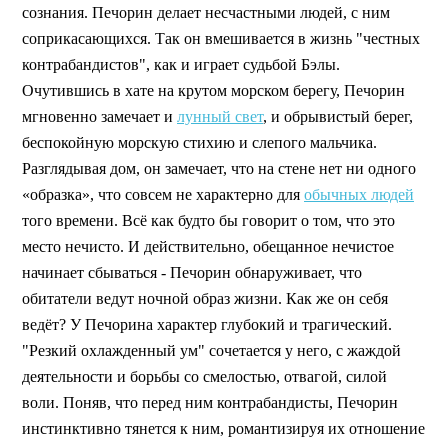
сознания. Печорин делает несчастными людей, с ним
соприкасающихся. Так он вмешивается в жизнь "честных
контрабандистов", как и играет судьбой Бэлы.
Очутившись в хате на крутом морском берегу, Печорин
мгновенно замечает и
лунный свет
, и обрывистый берег,
беспокойную морскую стихию и слепого мальчика.
Разглядывая дом, он замечает, что на стене нет ни одного
«образка», что совсем не характерно для
обычных людей
того времени. Всё как будто бы говорит о том, что это
место нечисто. И действительно, обещанное нечистое
начинает сбываться - Печорин обнаруживает, что
обитатели ведут ночной образ жизни. Как же он себя
ведёт? У Печорина характер глубокий и трагический.
"Резкий охлажденный ум" сочетается у него, с жаждой
деятельности и борьбы со смелостью, отвагой, силой
воли. Поняв, что перед ним контрабандисты, Печорин
инстинктивно тянется к ним, романтизируя их отношение