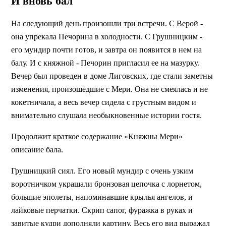
И вновь бал
На следующий день произошли три встречи. С Верой -
она упрекала Печорина в холодности. С Грушницким -
его мундир почти готов, и завтра он появится в нем на
балу. И с княжной - Печорин пригласил ее на мазурку.
Вечер был проведен в доме Лиговских, где стали заметны
изменения, произошедшие с Мери. Она не смеялась и не
кокетничала, а весь вечер сидела с грустным видом и
внимательно слушала необыкновенные истории гостя.
Продолжит краткое содержание «Княжны Мери»
описание бала.
Грушницкий сиял. Его новый мундир с очень узким
воротничком украшали бронзовая цепочка с лорнетом,
большие эполеты, напоминавшие крылья ангелов, и
лайковые перчатки. Скрип сапог, фуражка в руках и
завитые кудри дополняли картину. Весь его вид выражал