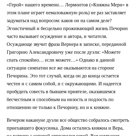
«Герой» нашего времени… Лермонтов («Княжна Мери» в
этом плане играет немаловажную роль) не раз заставляет
задуматься над вопросом: каков он на самом деле?
Эгоистичный и бесцельно проживающий жизнь Печорин
часто вызывает осуждение и автора, и читателя.
Осуждающе звучит фраза Вернера в записке, переданной
Григорию Александровичу уже после дуэли: «Можете
спать спокойно… если можете…» Однако в данной
ситуации симпатии все же оказываются на стороне
Печорина. Это тот случай, когда он до конца остается
честен и с самим собой, и с окружающими. И надеется
пробудить совесть в бывшем приятеле, оказавшемся
бесчестным и способным на низость и подлость по
отношению не только к Печорину, но и к княжне.
Вечером накануне дуэли все общество собралось смотреть
приехавшего фокусника. Дома остались княжна и Вера,
на встречу с которой отправился герой. Вся компания,