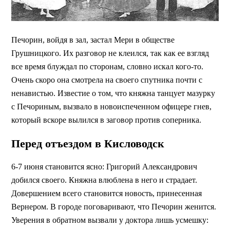
Печорин, войдя в зал, застал Мери в обществе
Грушницкого. Их разговор не клеился, так как ее взгляд
все время блуждал по сторонам, словно искал кого-то.
Очень скоро она смотрела на своего спутника почти с
ненавистью. Известие о том, что княжна танцует мазурку
с Печориным, вызвало в новоиспеченном офицере гнев,
который вскоре вылился в заговор против соперника.
Перед отъездом в Кисловодск
6-7 июня становится ясно: Григорий Александрович
добился своего. Княжна влюблена в него и страдает.
Довершением всего становится новость, принесенная
Вернером. В городе поговаривают, что Печорин женится.
Уверения в обратном вызвали у доктора лишь усмешку: