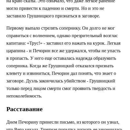
на краю скалы. Это означало, что даже легкое ранение
могло привести к падению и смерти. Но и это не
заставило Грушницкого признаться в заговоре.
Первому выпало стрелять сопернику. Он долго не мог
справиться с волнением, однако презрительный возглас
капитана: «Трус!» - заставил его нажать на курок. Легкая
царапина - и Печорин все же удержался, чтобы не упасть
в пропасть. У него еще оставалась надежда образумить
соперника. Когда же Грушницкий отказался признать
клевету и извиниться, Печорин дал понять, что знает о
заговоре. Дуэль закончилась убийством - Грушницкий
только перед лицом смерти смог проявить твердость и
непоколебимость.
Расставание
Днем Печорину принесли письмо, из которого он узнал,
что Вера уехала. Тщетная попытка догнать ее закончилась