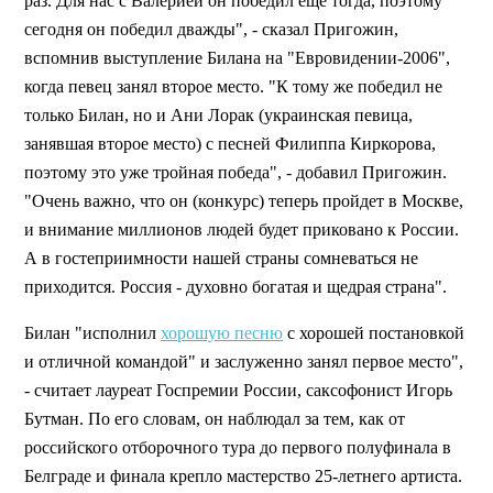
раз. Для нас с Валерией он победил еще тогда, поэтому
сегодня он победил дважды", - сказал Пригожин,
вспомнив выступление Билана на "Евровидении-2006",
когда певец занял второе место. "К тому же победил не
только Билан, но и Ани Лорак (украинская певица,
занявшая второе место) с песней Филиппа Киркорова,
поэтому это уже тройная победа", - добавил Пригожин.
"Очень важно, что он (конкурс) теперь пройдет в Москве,
и внимание миллионов людей будет приковано к России.
А в гостеприимности нашей страны сомневаться не
приходится. Россия - духовно богатая и щедрая страна".
Билан "исполнил
хорошую песню
с хорошей постановкой
и отличной командой" и заслуженно занял первое место",
- считает лауреат Госпремии России, саксофонист Игорь
Бутман. По его словам, он наблюдал за тем, как от
российского отборочного тура до первого полуфинала в
Белграде и финала крепло мастерство 25-летнего артиста.