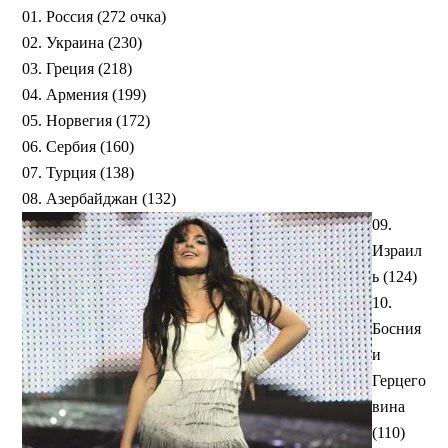
01. Россия (272 очка)
02. Украина (230)
03. Греция (218)
04. Армения (199)
05. Норвегия (172)
06. Сербия (160)
07. Турция (138)
08. Азербайджан (132)
09.
Израил
ь (124)
10.
Босния
и
Герцего
вина
(110)