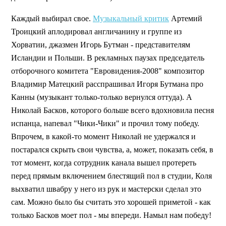
Каждый выбирал свое.
Музыкальный критик
Артемий
Троицкий аплодировал англичанину и группе из
Хорватии, джазмен Игорь Бутман - представителям
Исландии и Польши. В рекламных паузах председатель
отборочного комитета "Евровидения-2008" композитор
Владимир Матецкий расспрашивал Игоря Бутмана про
Канны (музыкант только-только вернулся оттуда). А
Николай Басков, которого больше всего вдохновила песня
испанца, напевал "Чики-Чики" и прочил тому победу.
Впрочем, в какой-то момент Николай не удержался и
постарался скрыть свои чувства, а, может, показать себя, в
тот момент, когда сотрудник канала вышел протереть
перед прямым включением блестящий пол в студии, Коля
выхватил швабру у него из рук и мастерски сделал это
сам. Можно было бы считать это хорошей приметой - как
только Басков моет пол - мы впереди. Намыл нам победу!