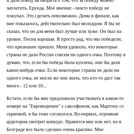
и дала повод заговорить о том, что за победу можно
заплатить. Ерунда. Мое мнение - никто победу не
покупал. Это сделать невозможно. Дима в финале, как
мне показалось, действительно был молодцом. Я бы не
сказал, что он для меня был лучше или хуже. Он был на
уровне. Песня хорошая. Я просто рад, что мы победили,
что признание пришло. Меня удивило, что некоторые
страны не дали России совсем ни одного очка. Поэтому я
думаю, что, если бы победа была куплена, они бы дали
какие-нибудь очки. Если некоторые страны не дали ни
одного очка, не могли же они знать, что кто-то даст так
много - 12 или 10...
Кстати, если бы мне предложили участвовать в каком-то
номере на "Евровидении" с саксофоном, как Мартону со
скрипкой, я бы тоже согласился. Во-первых, огромная
аудитория смотрит конкурс. Нравится мне или нет, но в
Белграде все было сделано очень красиво. Мне