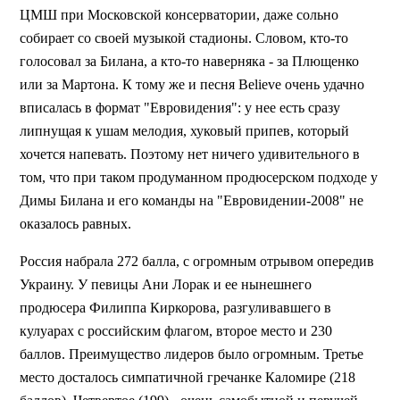
ЦМШ при Московской консерватории, даже сольно
собирает со своей музыкой стадионы. Словом, кто-то
голосовал за Билана, а кто-то наверняка - за Плющенко
или за Мартона. К тому же и песня Beliеve очень удачно
вписалась в формат "Евровидения": у нее есть сразу
липнущая к ушам мелодия, хуковый припев, который
хочется напевать. Поэтому нет ничего удивительного в
том, что при таком продуманном продюсерском подходе у
Димы Билана и его команды на "Евровидении-2008" не
оказалось равных.
Россия набрала 272 балла, с огромным отрывом опередив
Украину. У певицы Ани Лорак и ее нынешнего
продюсера Филиппа Киркорова, разгуливавшего в
кулуарах с российским флагом, второе место и 230
баллов. Преимущество лидеров было огромным. Третье
место досталось симпатичной гречанке Каломире (218