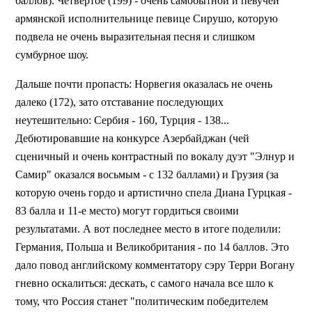
баллов). Четвертое (199) - очень самобытной и певучей
армянской исполнительнице певице Сирушо, которую
подвела не очень выразительная песня и слишком
сумбурное шоу.
Дальше почти пропасть: Норвегия оказалась не очень
далеко (172), зато отставание последующих
неутешительно: Сербия - 160, Турция - 138...
Дебютировавшие на конкурсе Азербайджан (чей
сценичный и очень контрастный по вокалу дуэт "Элнур и
Самир" оказался восьмым - с 132 баллами) и Грузия (за
которую очень гордо и артистично спела Диана Гурцкая -
83 балла и 11-е место) могут гордиться своими
результатами. А вот последнее место в итоге поделили:
Германия, Польша и Великобритания - по 14 баллов. Это
дало повод английскому комментатору сэру Терри Вогану
гневно оскалиться: дескать, с самого начала все шло к
тому, что Россия станет "политическим победителем