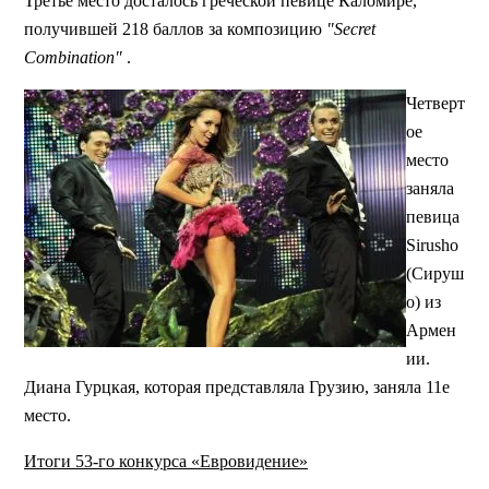
Третье место досталось греческой певице Каломире,
получившей 218 баллов за композицию
"Secret
Combination"
.
Четверт
ое
место
заняла
певица
Sirusho
(Сируш
о) из
Армен
ии.
Диана Гурцкая, которая представляла Грузию, заняла 11е
место.
Итоги 53-го конкурса «Евровидение»