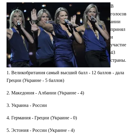
В
голосов
ании
принял
и
участие
43
страны.
1. Великобритания самый высший балл - 12 баллов - дала
Греции (Украине - 5 баллов)
2. Македония - Албании (Украине - 4)
3. Украина - России
4. Германия - Греции (Украине - 0)
5. Эстония - России (Украине - 4)