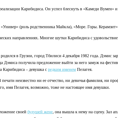
ореализации Карибидиса. Он успел блеснуть в «Камеди Вумен» 
 «Универ» (роль родственника Майкла), «Море. Горы. Керамзит»
рческих направлениях. Многие шутки Карибидиса с удовольстви
родился в Грузии, город Тбилиси 4 декабря 1982 года. Дэмис за
ца Дэмиса получила предложение выйти за него замуж на фестив
а Карибидиса – девушка с
редким именем
Пелагея.
В печати неизвестно ни ее отчество, ни девичья фамилия, ни пр
го, имя Пелагея, возможно, тоже не настоящее имя девушки.
дложение своей
будущей жене
, она вышла к нему на сцену. Зал а