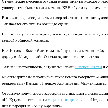
Студенческие юморины открыли новые таланты молодого челове
университете была создана команда КВН «Руссо туристо», в к
Его эрудиция, находчивость и юмор обратили внимание руково
Так начался его путь на большую сцену.
Настоящий успех к молодому человеку приходит в период его 
звездой кубанской команды.
В 2010 году в Высшей лиге главный приз взяла команда «Соуч
дорогу в «Камеди клаб». Он стал одним из его резидентов.
Талант и настойчивость, энтузиазм и поиск
интересных тем
и с
Многим зрителям запомнились такие номера юмориста: «Банщик 
резидентами «Камеди»: Гариком Харламовым, Марией Кравец
Огромную популярность завоевали дуэтные выступления Деми
«На Кутузове в гелике», на
социальные проблемы
в «Недовольн
них и пародия на «Анну Каренину».