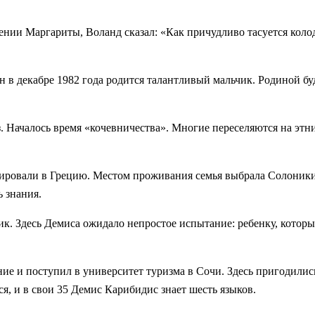
дении Маргариты, Воланд сказал: «Как причудливо тасуется кол
ан в декабре 1982 года родится талантливый мальчик. Родиной 
 Началось время «кочевничества». Многие переселяются на этни
ировали в Грецию. Местом проживания семья выбрала Солоники. 
ь знания.
жик. Здесь Демиса ожидало непростое испытание: ребенку, которы
ие и поступил в университет туризма в Сочи. Здесь пригодилис
, и в свои 35 Демис Карибидис знает шесть языков.