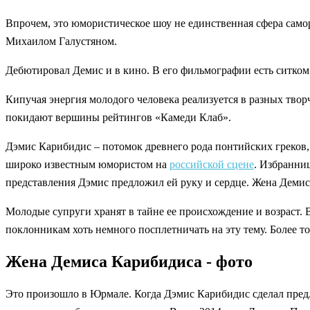
Впрочем, это юмористическое шоу не единственная сфера сам
Михаилом Галустяном.
Дебютировал Демис и в кино. В его фильмографии есть ситком
Кипучая энергия молодого человека реализуется в разных тво
покидают вершины рейтингов «Камеди Клаб».
Дэмис Карибидис – потомок древнего рода понтийских греков, 
широко известным юмористом на
российской сцене
. Избранни
представления Дэмис предложил ей руку и сердце. Жена Демис
Молодые супруги хранят в тайне ее происхождение и возраст. 
поклонникам хоть немного посплетничать на эту тему. Более то
Жена Демиса Карибидиса - фото
Это произошло в Юрмале. Когда Дэмис Карибидис сделал пре