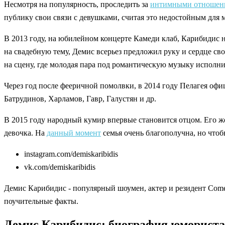
Несмотря на популярность, проследить за
интимными отношен
публику свои связи с девушками, считая это недостойным для
В 2013 году, на юбилейном концерте Камеди клаб, Карибидис н
на свадебную тему, Демис всерьез предложил руку и сердце св
на сцену, где молодая пара под романтическую музыку исполни
Через год после фееричной помолвки, в 2014 году Пелагея офи
Батрудинов, Харламов, Гавр, Галустян и др.
В 2015 году народный кумир впервые становится отцом. Его жен
девочка. На
данный момент
семья очень благополучна, но чтобы
instagram.com/demiskaribidis
vk.com/demiskaribidis
Демис Карибидис - популярный шоумен, актер и резидент Сomed
поучительные факты.
Демис Карибидис: биография юмориста