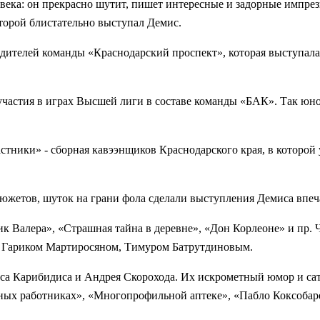
ка: он прекрасно шутит, пишет интересные и задорные импрезы,
оторой блистательно выступал Демис.
дителей команды «Краснодарский проспект», которая выступала 
участия в играх Высшей лиги в составе команды «БАК». Так юн
астники» - сборная кавээнщиков Краснодарского края, в которо
южетов, шуток на грани фола сделали выступления Демиса вп
Валера», «Страшная тайна в деревне», «Дон Корлеоне» и пр. Ча
, Гариком Мартиросяном, Тимуром Батрутдиновым.
са Карибидиса и Андрея Скорохода. Их искрометный юмор и са
ых работниках», «Многопрофильной аптеке», «Пабло Коксобаре»