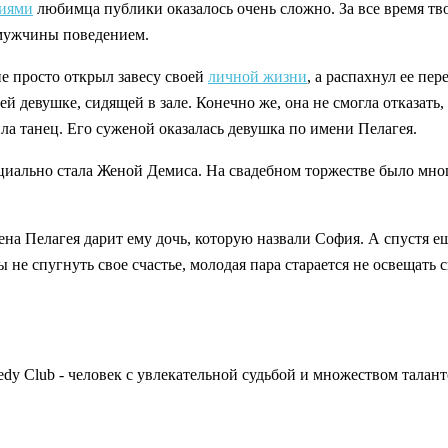
иями
любимца публики оказалось очень сложно. За все время тво
 мужчины поведением.
е просто открыл завесу своей
личной жизни
, а распахнул ее пе
оей девушке, сидящей в зале. Конечно же, она не смогла отказа
ла танец. Его суженой оказалась девушка по имени Пелагея.
циально стала Женой Демиса. На свадебном торжестве было мног
а Пелагея дарит ему дочь, которую назвали София. А спустя еще
 не спугнуть свое счастье, молодая пара старается не освещать 
y Club - человек с увлекательной судьбой и множеством талант