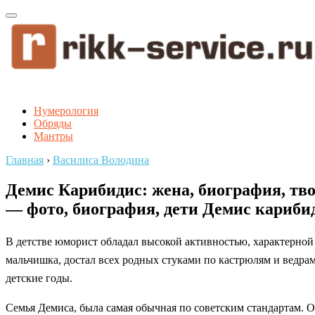
Нумерология
Обряды
Мантры
Главная
›
Василиса Володина
Демис Карибидис: жена, биография, тв
— фото, биография, дети Демис карибид
В детстве юморист обладал высокой активностью, характерной
мальчишка, достал всех родных стуками по кастрюлям и ведрам
детские годы.
Семья Демиса, была самая обычная по советским стандартам. О