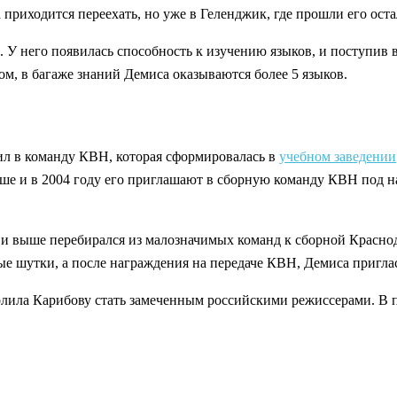
приходится переехать, но уже в Геленджик, где прошли его ост
 У него появилась способность к изучению языков, и поступив 
м, в багаже знаний Демиса оказываются более 5 языков.
ил в команду КВН, которая сформировалась в
учебном заведении
ше и в 2004 году его приглашают в сборную команду КВН под на
 и выше перебирался из малозначимых команд к сборной Краснод
е шутки, а после награждения на передаче КВН, Демиса пригла
ила Карибову стать замеченным российскими режиссерами. В пос